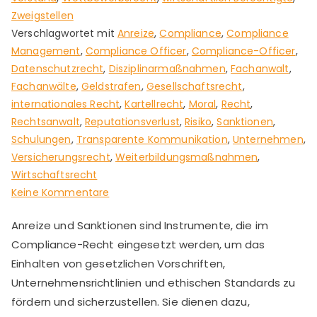
Zweigstellen
Verschlagwortet mit
Anreize
,
Compliance
,
Compliance
Management
,
Compliance Officer
,
Compliance-Officer
,
Datenschutzrecht
,
Disziplinarmaßnahmen
,
Fachanwalt
,
Fachanwälte
,
Geldstrafen
,
Gesellschaftsrecht
,
internationales Recht
,
Kartellrecht
,
Moral
,
Recht
,
Rechtsanwalt
,
Reputationsverlust
,
Risiko
,
Sanktionen
,
Schulungen
,
Transparente Kommunikation
,
Unternehmen
,
Versicherungsrecht
,
Weiterbildungsmaßnahmen
,
Wirtschaftsrecht
zu
Keine Kommentare
Anreize
Anreize und Sanktionen sind Instrumente, die im
und
Compliance-Recht eingesetzt werden, um das
Sanktionen
als
Einhalten von gesetzlichen Vorschriften,
Instrumente
Unternehmensrichtlinien und ethischen Standards zu
fördern und sicherzustellen. Sie dienen dazu,