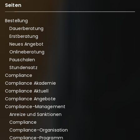
n
Seiten
i
k
Bestellung
a
Dauerberatung
t
Erstberatung
i
Neues Angebot
o
Onlineberatung
n
Pauschalen
–
Stundensatz
d
Compliance
a
Compliance Akademie
s
Compliance Aktuell
u
Compliance Angebote
n
Compliance-Management
t
Anreize und Sanktionen
e
Compliance
r
Compliance-Organisation
s
Compliance-Programm
c