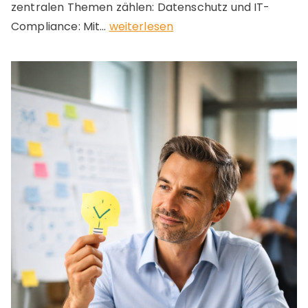
zentralen Themen zählen: Datenschutz und IT-
C
Compliance: Mit…
weiterlesen
o
m
p
l
i
a
n
c
e
2
0
2
6
–
W
a
s