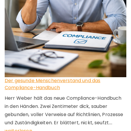
S
i
e
h
e
u
t
e
w
i
s
Der gesunde Menschenverstand und das
s
Compliance-Handbuch
e
n
Herr Weber hält das neue Compliance-Handbuch
m
in den Händen. Zwei Zentimeter dick, sauber
ü
gebunden, voller Verweise auf Richtlinien, Prozesse
s
und Zuständigkeiten. Er blättert, nickt, seufzt.…
s
D
weiterlesen