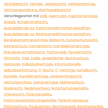
Vergaberecht
,
Verlage
,
Verlagsrecht
,
Verlagsverträge
,
Vertragsgestaltung
,
Wettbewerbsrecht
Verschlagwortet mit
AGB
,
Agenturen
,
Agenturverträge
,
Anwalt
,
Arzneimittelrecht
,
Auszubildende zur Patentanwaltsfachangestellten
,
Auszubildende zur Rechtsanwaltsfachangestellten
,
Bandübernahmeverträge
,
Bildrecht
,
Datenschutzrecht
,
Designschutz
,
Domainrecht
,
Energielieferverträge
,
Energiewirtschaftsrecht
,
Fachanwalt
,
Fernsehrecht
,
Filmrecht
,
freie Stelle
,
gewerblicher Rechtsschutz
,
Hannover
,
Individualverträge
,
informationelle
Selbstbestimmung
,
IT-Recht
,
IT-Verträge
,
Kartellrecht
,
Künstler
,
Künstlerverträge
,
Lebensmittelrecht
,
Leistungsschutz
,
Lizenzverträge
,
Markenschutz
,
Musikrecht
,
Niedersachsen
,
Notarfachangestellte
,
Onlinerecht
,
Patentanwälte
,
Patentanwaltsfachangestellte
,
Patentingenieure
,
Patentschutz
,
Produzenten
,
Rechtsanwalt
,
Rechtsanwälte
,