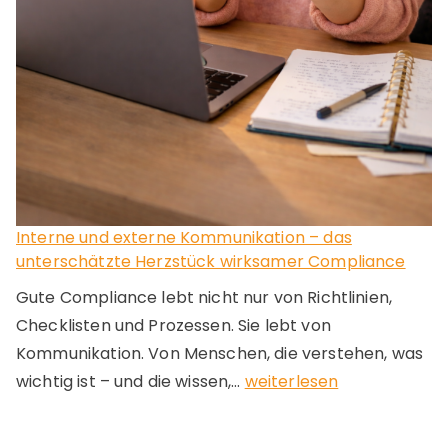
e
r
s
t
a
n
d
u
n
d
Interne und externe Kommunikation – das
d
unterschätzte Herzstück wirksamer Compliance
a
s
Gute Compliance lebt nicht nur von Richtlinien,
C
Checklisten und Prozessen. Sie lebt von
o
Kommunikation. Von Menschen, die verstehen, was
m
I
wichtig ist – und die wissen,…
weiterlesen
p
n
l
t
i