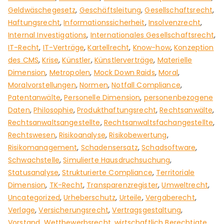
Geldwäschegesetz
,
Geschäftsleitung
,
Gesellschaftsrecht
,
Haftungsrecht
,
Informationssicherheit
,
Insolvenzrecht
,
Internal Investigations
,
Internationales Gesellschaftsrecht
,
IT-Recht
,
IT-Verträge
,
Kartellrecht
,
Know-how
,
Konzeption
des CMS
,
Krise
,
Künstler
,
Künstlerverträge
,
Materielle
Dimension
,
Metropolen
,
Mock Down Raids
,
Moral
,
Moralvorstellungen
,
Normen
,
Notfall Compliance
,
Patentanwälte
,
Personelle Dimension
,
personenbezogene
Daten
,
Philosophie
,
Produkthaftungsrecht
,
Rechtsanwälte
,
Rechtsanwaltsangestellte
,
Rechtsanwaltsfachangestellte
,
Rechtswesen
,
Risikoanalyse
,
Risikobewertung
,
Risikomanagement
,
Schadensersatz
,
Schadsoftware
,
Schwachstelle
,
Simulierte Hausdruchsuchung
,
Statusanalyse
,
Strukturierte Compliance
,
Territoriale
Dimension
,
TK-Recht
,
Transparenzregister
,
Umweltrecht
,
Uncategorized
,
Urheberschutz
,
Urteile
,
Vergaberecht
,
Verlage
,
Versicherungsrecht
,
Vertragsgestaltung
,
Vorstand
,
Wettbewerbsrecht
,
wirtschaftlich Berechtigte
,