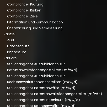
Compliance-Prüfung
h
ä
Compliance-Risiken
t
Compliance-Ziele
z
Information und Kommunikation
t
Überwachung und Verbesserung
e
Kanzlei
H
AGB
e
Datenschutz
r
Impressum
z
Karriere
s
Stellenangebot Auszubildende zur
t
Patentanwaltsfachangestellten (m/w/d)
ü
Stellenangebot Auszubildende zur
c
Rechtsanwaltsfachangestellten (m/w/d)
k
Stellenangebot Patentanwälte (m/w/d)
w
Stellenangebot Patentanwaltsfachangestellte (m/w/d)
i
Stellenangebot Patentingenieure (m/w/d)
r
Stellenangebot Rechtsanwälte (m/w/d)