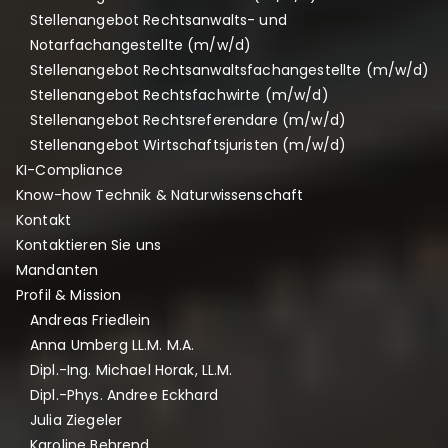
k
Stellenangebot Rechtsanwalts- und
s
Notarfachangestellte (m/w/d)
a
Stellenangebot Rechtsanwaltsfachangestellte (m/w/d)
m
Stellenangebot Rechtsfachwirte (m/w/d)
e
Stellenangebot Rechtsreferendare (m/w/d)
r
Stellenangebot Wirtschaftsjuristen (m/w/d)
C
KI-Compliance
o
m
Know-how Technik & Naturwissenschaft
p
Kontakt
l
Kontaktieren Sie uns
i
Mandanten
a
Profil & Mission
n
Andreas Friedlein
c
Anna Umberg LL.M. M.A.
e
Dipl.-Ing. Michael Horak, LL.M.
Dipl.-Phys. Andree Eckhard
Julia Ziegeler
Karoline Behrend