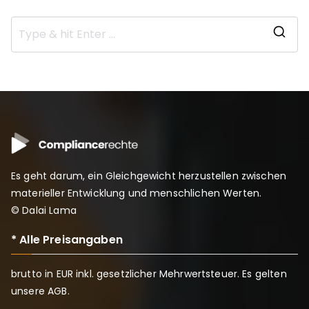
e
a
r
n
n
S
c
e
e
e
u
a
-
n
r
H
d
c
a
e
h
n
x
f
d
t
o
b
e
r
u
Es geht darum, ein Gleichgewicht herzustellen zwischen
r
:
c
materieller Entwicklung und menschlichen Werten.
n
h
© Dalai Lama
e
K
* Alle Preisangaben
o
m
brutto in EUR inkl. gesetzlicher Mehrwertsteuer. Es gelten
m
unsere
AGB
.
u