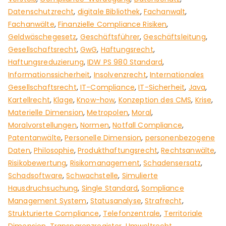
Datenschutzrecht
,
digitale Bibliothek
,
Fachanwalt
,
Fachanwälte
,
Finanzielle Compliance Risiken
,
Geldwäschegesetz
,
Geschäftsführer
,
Geschäftsleitung
,
Gesellschaftsrecht
,
GwG
,
Haftungsrecht
,
Haftungsreduzierung
,
IDW PS 980 Standard
,
Informationssicherheit
,
Insolvenzrecht
,
Internationales
Gesellschaftsrecht
,
IT-Compliance
,
IT-Sicherheit
,
Java
,
Kartellrecht
,
Klage
,
Know-how
,
Konzeption des CMS
,
Krise
,
Materielle Dimension
,
Metropolen
,
Moral
,
Moralvorstellungen
,
Normen
,
Notfall Compliance
,
Patentanwälte
,
Personelle Dimension
,
personenbezogene
Daten
,
Philosophie
,
Produkthaftungsrecht
,
Rechtsanwälte
,
Risikobewertung
,
Risikomanagement
,
Schadensersatz
,
Schadsoftware
,
Schwachstelle
,
Simulierte
Hausdruchsuchung
,
Single Standard
,
Sompliance
Management System
,
Statusanalyse
,
Strafrecht
,
Strukturierte Compliance
,
Telefonzentrale
,
Territoriale