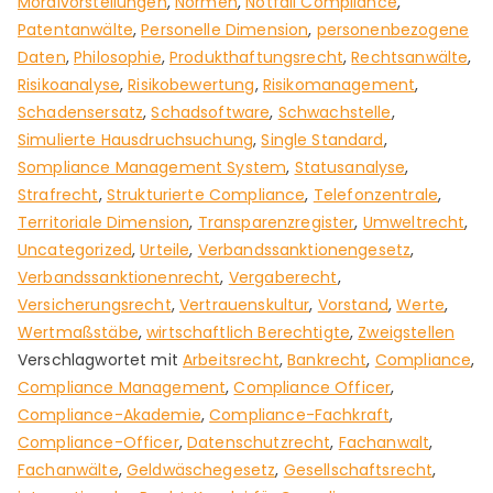
Moralvorstellungen
,
Normen
,
Notfall Compliance
,
Patentanwälte
,
Personelle Dimension
,
personenbezogene
Daten
,
Philosophie
,
Produkthaftungsrecht
,
Rechtsanwälte
,
Risikoanalyse
,
Risikobewertung
,
Risikomanagement
,
Schadensersatz
,
Schadsoftware
,
Schwachstelle
,
Simulierte Hausdruchsuchung
,
Single Standard
,
Sompliance Management System
,
Statusanalyse
,
Strafrecht
,
Strukturierte Compliance
,
Telefonzentrale
,
Territoriale Dimension
,
Transparenzregister
,
Umweltrecht
,
Uncategorized
,
Urteile
,
Verbandssanktionengesetz
,
Verbandssanktionenrecht
,
Vergaberecht
,
Versicherungsrecht
,
Vertrauenskultur
,
Vorstand
,
Werte
,
Wertmaßstäbe
,
wirtschaftlich Berechtigte
,
Zweigstellen
Verschlagwortet mit
Arbeitsrecht
,
Bankrecht
,
Compliance
,
Compliance Management
,
Compliance Officer
,
Compliance-Akademie
,
Compliance-Fachkraft
,
Compliance-Officer
,
Datenschutzrecht
,
Fachanwalt
,
Fachanwälte
,
Geldwäschegesetz
,
Gesellschaftsrecht
,