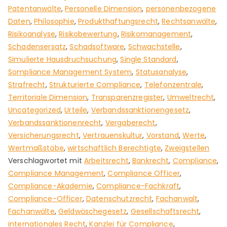
Patentanwälte
,
Personelle Dimension
,
personenbezogene
Daten
,
Philosophie
,
Produkthaftungsrecht
,
Rechtsanwälte
,
Risikoanalyse
,
Risikobewertung
,
Risikomanagement
,
Schadensersatz
,
Schadsoftware
,
Schwachstelle
,
Simulierte Hausdruchsuchung
,
Single Standard
,
Sompliance Management System
,
Statusanalyse
,
Strafrecht
,
Strukturierte Compliance
,
Telefonzentrale
,
Territoriale Dimension
,
Transparenzregister
,
Umweltrecht
,
Uncategorized
,
Urteile
,
Verbandssanktionengesetz
,
Verbandssanktionenrecht
,
Vergaberecht
,
Versicherungsrecht
,
Vertrauenskultur
,
Vorstand
,
Werte
,
Wertmaßstäbe
,
wirtschaftlich Berechtigte
,
Zweigstellen
Verschlagwortet mit
Arbeitsrecht
,
Bankrecht
,
Compliance
,
Compliance Management
,
Compliance Officer
,
Compliance-Akademie
,
Compliance-Fachkraft
,
Compliance-Officer
,
Datenschutzrecht
,
Fachanwalt
,
Fachanwälte
,
Geldwäschegesetz
,
Gesellschaftsrecht
,
internationales Recht
,
Kanzlei für Compliance
,