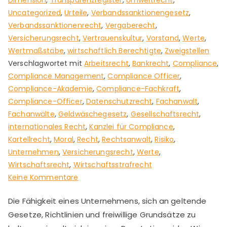
Dimension
,
Transparenzregister
,
Umweltrecht
,
Uncategorized
,
Urteile
,
Verbandssanktionengesetz
,
Verbandssanktionenrecht
,
Vergaberecht
,
Versicherungsrecht
,
Vertrauenskultur
,
Vorstand
,
Werte
,
Wertmaßstäbe
,
wirtschaftlich Berechtigte
,
Zweigstellen
Verschlagwortet mit
Arbeitsrecht
,
Bankrecht
,
Compliance
,
Compliance Management
,
Compliance Officer
,
Compliance-Akademie
,
Compliance-Fachkraft
,
Compliance-Officer
,
Datenschutzrecht
,
Fachanwalt
,
Fachanwälte
,
Geldwäschegesetz
,
Gesellschaftsrecht
,
internationales Recht
,
Kanzlei für Compliance
,
Kartellrecht
,
Moral
,
Recht
,
Rechtsanwalt
,
Risiko
,
Unternehmen
,
Versicherungsrecht
,
Werte
,
Wirtschaftsrecht
,
Wirtschaftsstrafrecht
zu
Keine Kommentare
Informieren
Die Fähigkeit eines Unternehmens, sich an geltende
und
Gesetze, Richtlinien und freiwillige Grundsätze zu
kommunizieren