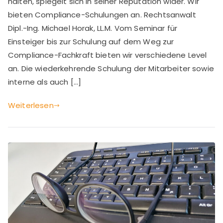
erforderlich
halten, spiegelt sich in seiner Reputation wider. Wir
bieten Compliance-Schulungen an. Rechtsanwalt
Dipl.-Ing. Michael Horak, LL.M. Vom Seminar für
Einsteiger bis zur Schulung auf dem Weg zur
Compliance-Fachkraft bieten wir verschiedene Level
an. Die wiederkehrende Schulung der Mitarbeiter sowie
interne als auch […]
Weiterlesen