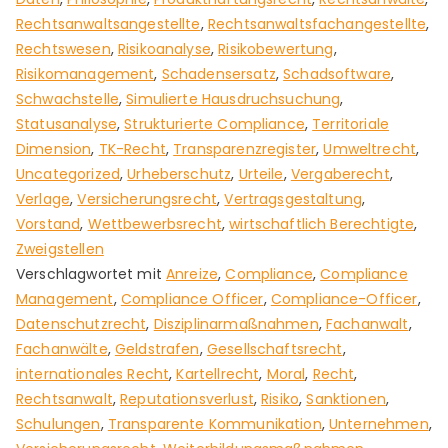
Rechtsanwaltsangestellte
,
Rechtsanwaltsfachangestellte
,
Rechtswesen
,
Risikoanalyse
,
Risikobewertung
,
Risikomanagement
,
Schadensersatz
,
Schadsoftware
,
Schwachstelle
,
Simulierte Hausdruchsuchung
,
Statusanalyse
,
Strukturierte Compliance
,
Territoriale
Dimension
,
TK-Recht
,
Transparenzregister
,
Umweltrecht
,
Uncategorized
,
Urheberschutz
,
Urteile
,
Vergaberecht
,
Verlage
,
Versicherungsrecht
,
Vertragsgestaltung
,
Vorstand
,
Wettbewerbsrecht
,
wirtschaftlich Berechtigte
,
Zweigstellen
Verschlagwortet mit
Anreize
,
Compliance
,
Compliance
Management
,
Compliance Officer
,
Compliance-Officer
,
Datenschutzrecht
,
Disziplinarmaßnahmen
,
Fachanwalt
,
Fachanwälte
,
Geldstrafen
,
Gesellschaftsrecht
,
internationales Recht
,
Kartellrecht
,
Moral
,
Recht
,
Rechtsanwalt
,
Reputationsverlust
,
Risiko
,
Sanktionen
,
Schulungen
,
Transparente Kommunikation
,
Unternehmen
,