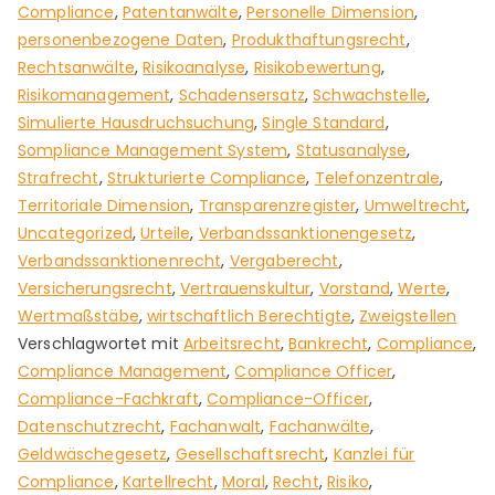
Compliance
,
Patentanwälte
,
Personelle Dimension
,
personenbezogene Daten
,
Produkthaftungsrecht
,
Rechtsanwälte
,
Risikoanalyse
,
Risikobewertung
,
Risikomanagement
,
Schadensersatz
,
Schwachstelle
,
Simulierte Hausdruchsuchung
,
Single Standard
,
Sompliance Management System
,
Statusanalyse
,
Strafrecht
,
Strukturierte Compliance
,
Telefonzentrale
,
Territoriale Dimension
,
Transparenzregister
,
Umweltrecht
,
Uncategorized
,
Urteile
,
Verbandssanktionengesetz
,
Verbandssanktionenrecht
,
Vergaberecht
,
Versicherungsrecht
,
Vertrauenskultur
,
Vorstand
,
Werte
,
Wertmaßstäbe
,
wirtschaftlich Berechtigte
,
Zweigstellen
Verschlagwortet mit
Arbeitsrecht
,
Bankrecht
,
Compliance
,
Compliance Management
,
Compliance Officer
,
Compliance-Fachkraft
,
Compliance-Officer
,
Datenschutzrecht
,
Fachanwalt
,
Fachanwälte
,
Geldwäschegesetz
,
Gesellschaftsrecht
,
Kanzlei für
Compliance
,
Kartellrecht
,
Moral
,
Recht
,
Risiko
,