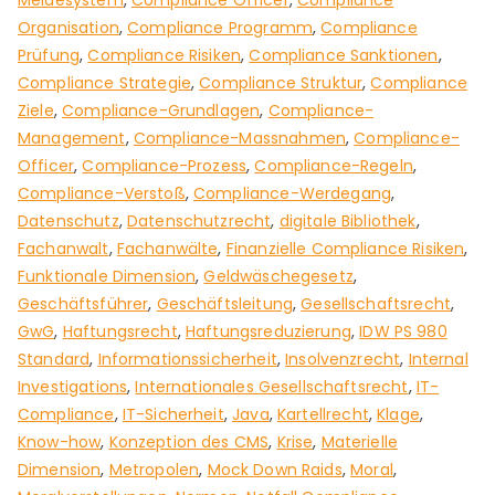
Meldesystem
,
Compliance Officer
,
Compliance
Organisation
,
Compliance Programm
,
Compliance
Prüfung
,
Compliance Risiken
,
Compliance Sanktionen
,
Compliance Strategie
,
Compliance Struktur
,
Compliance
Ziele
,
Compliance-Grundlagen
,
Compliance-
Management
,
Compliance-Massnahmen
,
Compliance-
Officer
,
Compliance-Prozess
,
Compliance-Regeln
,
Compliance-Verstoß
,
Compliance-Werdegang
,
Datenschutz
,
Datenschutzrecht
,
digitale Bibliothek
,
Fachanwalt
,
Fachanwälte
,
Finanzielle Compliance Risiken
,
Funktionale Dimension
,
Geldwäschegesetz
,
Geschäftsführer
,
Geschäftsleitung
,
Gesellschaftsrecht
,
GwG
,
Haftungsrecht
,
Haftungsreduzierung
,
IDW PS 980
Standard
,
Informationssicherheit
,
Insolvenzrecht
,
Internal
Investigations
,
Internationales Gesellschaftsrecht
,
IT-
Compliance
,
IT-Sicherheit
,
Java
,
Kartellrecht
,
Klage
,
Know-how
,
Konzeption des CMS
,
Krise
,
Materielle
Dimension
,
Metropolen
,
Mock Down Raids
,
Moral
,