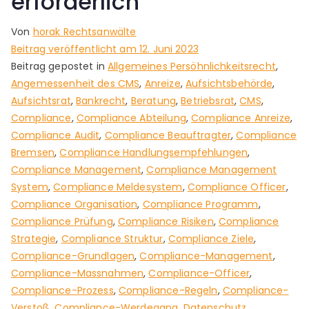
erforderlich
Von
horak Rechtsanwälte
Beitrag veröffentlicht am
12. Juni 2023
Beitrag gepostet in
Allgemeines Persöhnlichkeitsrecht
,
Angemessenheit des CMS
,
Anreize
,
Aufsichtsbehörde
,
Aufsichtsrat
,
Bankrecht
,
Beratung
,
Betriebsrat
,
CMS
,
Compliance
,
Compliance Abteilung
,
Compliance Anreize
,
Compliance Audit
,
Compliance Beauftragter
,
Compliance
Bremsen
,
Compliance Handlungsempfehlungen
,
Compliance Management
,
Compliance Management
System
,
Compliance Meldesystem
,
Compliance Officer
,
Compliance Organisation
,
Compliance Programm
,
Compliance Prüfung
,
Compliance Risiken
,
Compliance
Strategie
,
Compliance Struktur
,
Compliance Ziele
,
Compliance-Grundlagen
,
Compliance-Management
,
Compliance-Massnahmen
,
Compliance-Officer
,
Compliance-Prozess
,
Compliance-Regeln
,
Compliance-
Verstoß
,
Compliance-Werdegang
,
Datenschutz
,