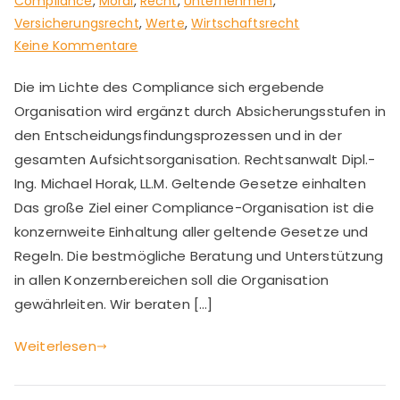
Compliance
,
Moral
,
Recht
,
Unternehmen
,
Versicherungsrecht
,
Werte
,
Wirtschaftsrecht
zu
Keine Kommentare
Compliance
Die im Lichte des Compliance sich ergebende
Prozesse
Organisation wird ergänzt durch Absicherungsstufen in
organisieren
den Entscheidungsfindungsprozessen und in der
gesamten Aufsichtsorganisation. Rechtsanwalt Dipl.-
Ing. Michael Horak, LL.M. Geltende Gesetze einhalten
Das große Ziel einer Compliance-Organisation ist die
konzernweite Einhaltung aller geltende Gesetze und
Regeln. Die bestmögliche Beratung und Unterstützung
in allen Konzernbereichen soll die Organisation
gewährleiten. Wir beraten […]
Weiterlesen