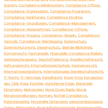
System
,
Compliance Meldesystem
,
Compliance Officer
,
Compliance Organisation
,
Compliance Programm
,
Compliance Sanktionen
,
Compliance Struktur
,
Compliance-Grundlagen
,
Compliance-Management
,
Compliance-Massnahmen
,
Compliance-Officer
,
Compliance-Prozess
,
Compliance-Regeln
,
Compliance-
Verstoß
,
Compliance-Werdegang
,
Datenschutz
,
Datenschutzrecht
,
Designschutz
,
digitale Bibliothek
,
Domainrecht
,
Fachanwalt
,
Finanzielle Compliance Risiken
,
Geldwäschegesetz
,
Geschäftsleitung
,
Gesellschaftsrecht
,
Haftungsrecht
,
Informationssicherheit
,
Insolvenzrecht
,
Internal Investigations
,
Internationales Gesellschaftsrecht
,
IT-Recht
,
IT-Verträge
,
Kartellrecht
,
Know-how
,
Konzeption
des CMS
,
Krise
,
Künstler
,
Künstlerverträge
,
Materielle
Dimension
,
Metropolen
,
Mock Down Raids
,
Moral
,
Moralvorstellungen
,
Normen
,
Notfall Compliance
,
Patentanwälte
,
Personelle Dimension
,
personenbezogene
Daten
,
Philosophie
,
Produkthaftungsrecht
,
Rechtsanwälte
,