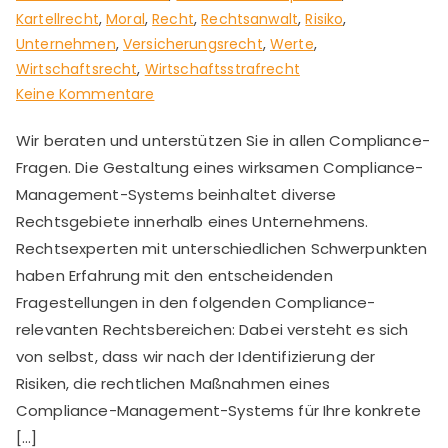
Kartellrecht
,
Moral
,
Recht
,
Rechtsanwalt
,
Risiko
,
Unternehmen
,
Versicherungsrecht
,
Werte
,
Wirtschaftsrecht
,
Wirtschaftsstrafrecht
zu
Keine Kommentare
Die
Wir beraten und unterstützen Sie in allen Compliance-
verschiedenen
Fragen. Die Gestaltung eines wirksamen Compliance-
Rechtsgebiete
des
Management-Systems beinhaltet diverse
Compliance
Rechtsgebiete innerhalb eines Unternehmens.
Rechtsexperten mit unterschiedlichen Schwerpunkten
haben Erfahrung mit den entscheidenden
Fragestellungen in den folgenden Compliance-
relevanten Rechtsbereichen: Dabei versteht es sich
von selbst, dass wir nach der Identifizierung der
Risiken, die rechtlichen Maßnahmen eines
Compliance-Management-Systems für Ihre konkrete
[…]