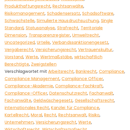
Produkthaftungsrecht
,
Rechtsanwälte
,
Risikomanagement
,
Schadensersatz
,
Schadsoftware
,
Schwachstelle
,
Simulierte Hausdruchsuchung
,
Single
Standard
,
Statusanalyse
,
Strafrecht
,
Territoriale
Dimension
,
Transparenzregister
,
Umweltrecht
,
Uncategorized
,
Urteile
,
Verbandssanktionengesetz
,
Vergaberecht
,
Versicherungsrecht
,
Vertrauenskultur
,
Vorstand
,
Werte
,
Wertmaßstäbe
,
wirtschaftlich
Berechtigte
,
Zweigstellen
Verschlagwortet mit
Arbeitsrecht
,
Bankrecht
,
Compliance
,
Compliance Management
,
Compliance Officer
,
Compliance-Akademie
,
Compliance-Fachkraft
,
Compliance-Officer
,
Datenschutzrecht
,
Fachanwalt
,
Fachanwälte
,
Geldwäschegesetz
,
Gesellschaftsrecht
,
internationales Recht
,
Kanzlei für Compliance
,
Kartellrecht
,
Moral
,
Recht
,
Rechtsanwalt
,
Risiko
,
Unternehmen
,
Versicherungsrecht
,
Werte
,
Wirtschaftsrecht
,
Wirtschaftsstrafrecht