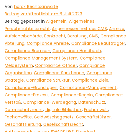
Von
horak Rechtsanwälte
Beitrag veröffentlicht am
6. Juli 2023
Beitrag gepostet in
Allgemein
,
Allgemeines
Persöhnlichkeitsrecht
,
Angemessenheit des CMS
,
Anreize
,
Aufsichtsbehörde
,
Bankrecht
,
Beratung
,
CMS
,
Compliance
Abteilung
,
Compliance Anreize
,
Compliance Beauftragter
,
Compliance Bremsen
,
Compliance Handbuch
,
Compliance Management System
,
Compliance
Meldesystem
,
Compliance Officer
,
Compliance
Organisation
,
Compliance Sanktionen
,
Compliance
Strategie
,
Compliance Struktur
,
Compliance Ziele
,
Compliance-Grundlagen
,
Compliance-Management
,
Compliance-Prozess
,
Compliance-Regeln
,
Compliance-
Verstoß
,
Compliance-Werdegang
,
Datenschutz
,
Datenschutzrecht
,
digitale Bibliothek
,
Fachanwalt
,
Fachanwälte
,
Geldwäschegesetz
,
Geschäftsführer
,
Geschäftsleitung
,
Gesellschaftsrecht
,
Haftungsreduzierung
,
IDW PS 980 Standard
,