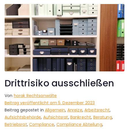
Drittrisiko ausschließen
Von
horak Rechtsanwälte
Beitrag veröffentlicht am
5. Dezember 2023
Beitrag gepostet in
Allgemein
,
Anreize
,
Arbeitsrecht
,
Aufsichtsbehörde
,
Aufsichtsrat
,
Bankrecht
,
Beratung
,
Betriebsrat
,
Compliance
,
Compliance Abteilung
,