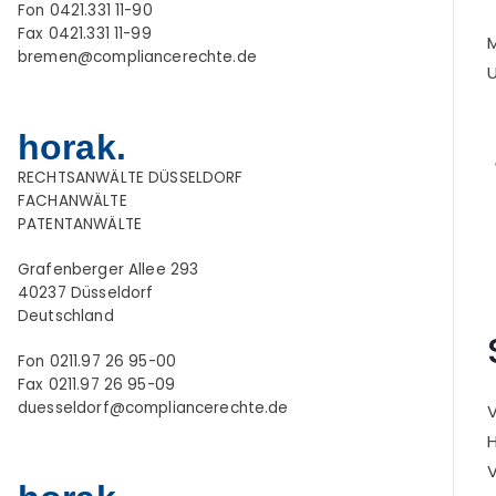
Fon 0421.331 11-90
Fax 0421.331 11-99
M
bremen@compliancerechte.de
U
horak.
RECHTSANWÄLTE DÜSSELDORF
FACHANWÄLTE
PATENTANWÄLTE
Grafenberger Allee 293
40237 Düsseldorf
Deutschland
Fon 0211.97 26 95-00
Fax 0211.97 26 95-09
duesseldorf@compliancerechte.de
V
H
V