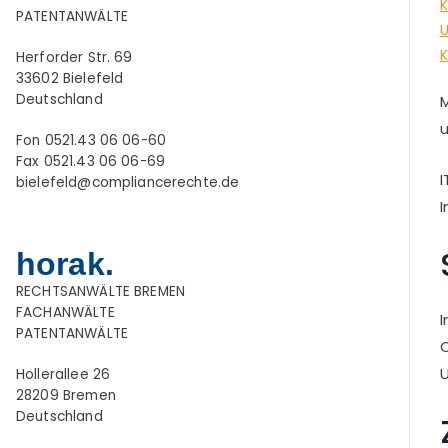
K
PATENTANWÄLTE
Herforder Str. 69
33602 Bielefeld
Deutschland
M
u
Fon 0521.43 06 06-60
Fax 0521.43 06 06-69
I
bielefeld@compliancerechte.de
I
horak.
RECHTSANWÄLTE BREMEN
FACHANWÄLTE
I
PATENTANWÄLTE
C
Hollerallee 26
28209 Bremen
Deutschland