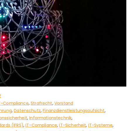
2
T-Compliance
,
Strafrecht
,
Vorstand
hrung
,
Datenschutz
,
Finanzdienstleistungsaufsicht
,
onssicherheit
,
Informationstechnik
,
dards (IFRS)
,
IT-Compliance
,
IT-Sicherheit
,
IT-Systeme
,