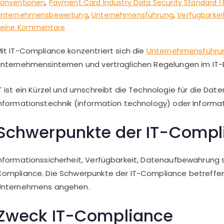
onventionen
,
Payment Card Industry Data Security Standard (
Unternehmensbewertung
,
Unternehmensführung
,
Verfügbarkei
zu
Keine Kommentare
IT-
it IT-Compliance konzentriert sich die
Unternehmensführ
Compliance
nternehmensinternen und vertraglichen Regelungen im IT-
befolgen
T ist ein Kürzel und umschreibt die Technologie für die Da
nformationstechnik (information technology) oder Informa
Schwerpunkte der IT-Compl
nformationssicherheit, Verfügbarkeit, Datenaufbewahrung
ompliance. Die Schwerpunkte der IT-Compliance betreffen
Unternehmens angehen.
Zweck IT-Compliance